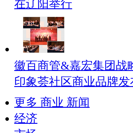
在辽阳举行
徽百商管&嘉宏集团战
印象荟社区商业品牌发
更多 商业 新闻
经济