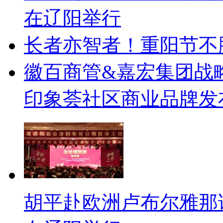
在辽阳举行
长者亦智者！重阳节不
徽百商管&嘉宏集团战
印象荟社区商业品牌发
胡平赴欧洲卢布尔雅那