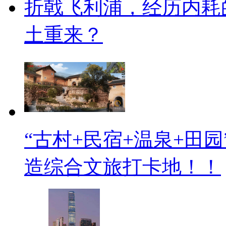
折戟飞利浦，经历内耗
土重来？
“古村+民宿+温泉+田
造综合文旅打卡地！！