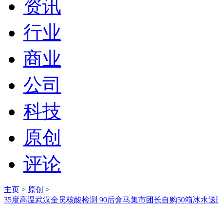
资讯
行业
商业
公司
科技
原创
评论
主页
>
原创
>
35度高温武汉全员核酸检测 90后盒马集市团长自购50箱冰水送