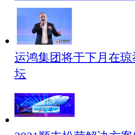
运鸿集团将于下月在琼
坛