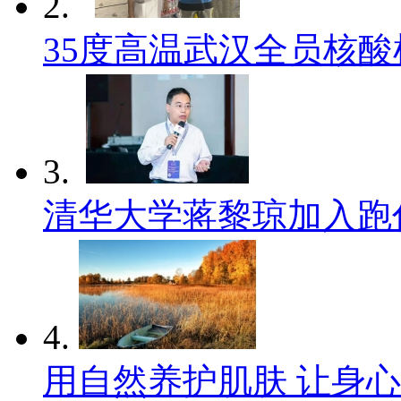
2.
35度高温武汉全员核酸
3.
清华大学蒋黎琼加入跑
4.
用自然养护肌肤 让身