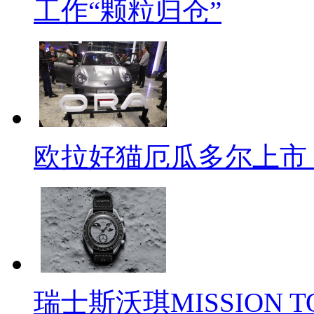
工作“颗粒归仓”
欧拉好猫厄瓜多尔上市
瑞士斯沃琪MISSION T