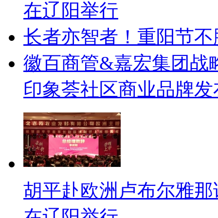
在辽阳举行
长者亦智者！重阳节不
徽百商管&嘉宏集团战
印象荟社区商业品牌发
胡平赴欧洲卢布尔雅那
在辽阳举行