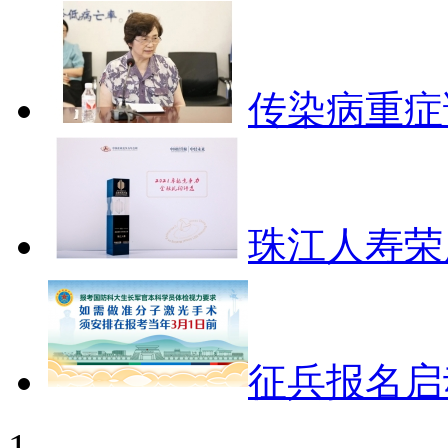
传染病重症
珠江人寿荣膺
征兵报名启
1