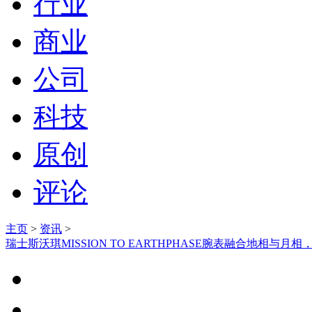
行业
商业
公司
科技
原创
评论
主页
>
资讯
>
瑞士斯沃琪MISSION TO EARTHPHASE腕表融合地相与月