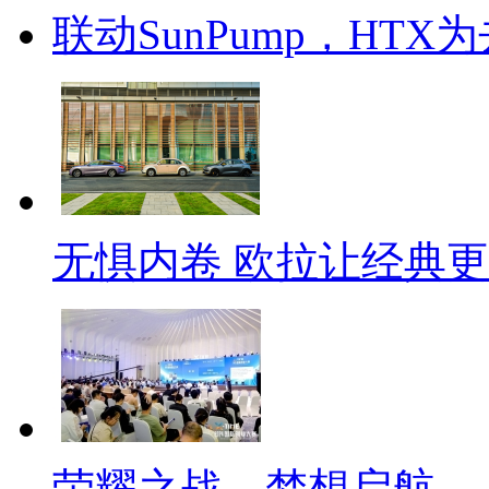
联动SunPump，HT
无惧内卷 欧拉让经典
荣耀之战，梦想启航 ——