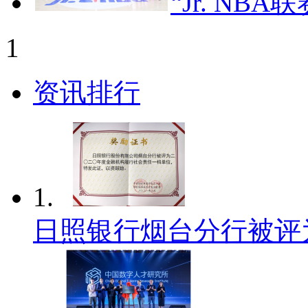
“Jr. NB
1
资讯排行
1.
日照银行烟台分行被评