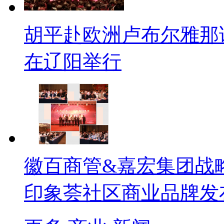
胡平赴欧洲卢布尔雅那
在辽阳举行
徽百商管&嘉宏集团战
印象荟社区商业品牌发