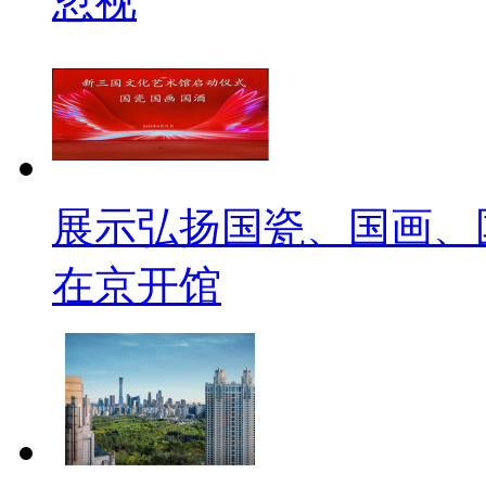
忽视
展示弘扬国瓷、国画、
在京开馆