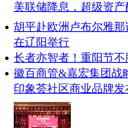
美联储降息，超级资产
胡平赴欧洲卢布尔雅那
在辽阳举行
长者亦智者！重阳节不
徽百商管&嘉宏集团战
印象荟社区商业品牌发