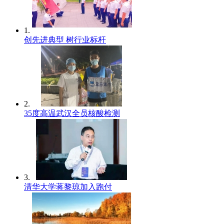
1.
创先进典型 树行业标杆
2.
35度高温武汉全员核酸检测
3.
清华大学蒋黎琼加入跑付