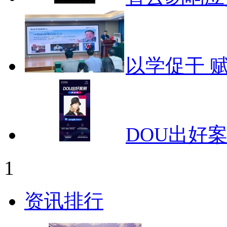
以学促干 
DOU出好
1
资讯排行