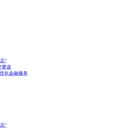
店”
空赛道
续优化金融服务
店”