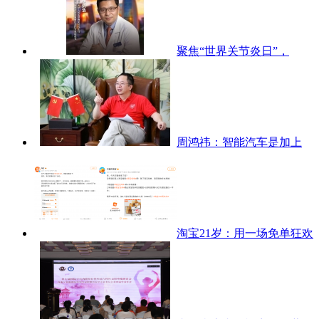
聚焦“世界关节炎日”，
周鸿祎：智能汽车是加上
淘宝21岁：用一场免单狂欢