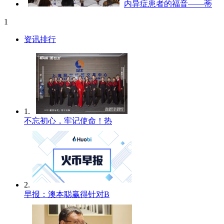
内异症患者的福音——蒂
1
资讯排行
1.
不忘初心，牢记使命！热
2.
早报：澳本聪赢得针对B