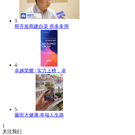
3.
帮开发商建自渠 房多多用
4.
卓越荣耀 | 实力上榜，卓
5.
藤田大健康:幸福人生路
1
关注我们