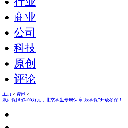
行业
商业
公司
科技
原创
评论
主页
>
资讯
>
累计保障超400万元，北京学生专属保障“乐学保”开放参保！