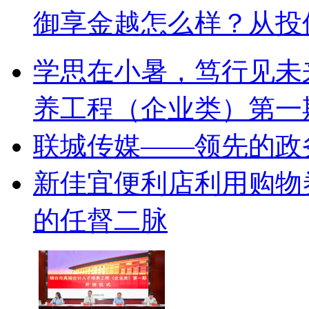
御享金越怎么样？从投
学思在小暑，笃行见未
养工程（企业类）第一
联城传媒——领先的政
新佳宜便利店利用购物
的任督二脉