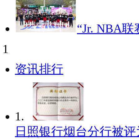
“Jr. NB
1
资讯排行
1.
日照银行烟台分行被评