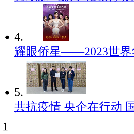
4.
耀眼侨星——2023世
5.
共抗疫情 央企在行动 
1