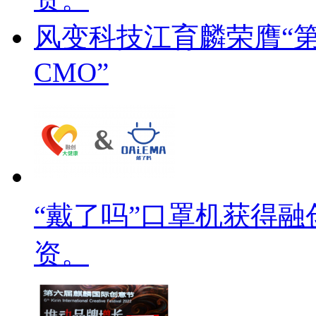
风变科技江育麟荣膺“
CMO”
“戴了吗”口罩机获得融
资。