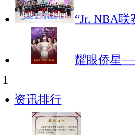
“Jr. NB
耀眼侨星—
1
资讯排行