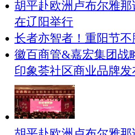
胡平赴欧洲卢布尔雅那
在辽阳举行
长者亦智者！重阳节不
徽百商管&嘉宏集团战
印象荟社区商业品牌发
胡平赴欧洲卢布尔雅那