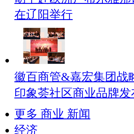
在辽阳举行
徽百商管&嘉宏集团战
印象荟社区商业品牌发
更多 商业 新闻
经济