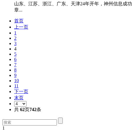
山东、江苏、浙江、广东、天津24年开年，神州信息成
章...
首页
上一页
1
2
3
4
5
6
7
8
9
10
11
下一页
末页
共
62
页
742
条
1