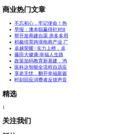
商业热门文章
不忘初心，牢记使命！热
早报：澳本聪赢得针对B
帮开发商建自渠 房多多用
积极培育跨境电商产业 广
卓越荣耀 | 实力上榜，卓
藤田大健康:幸福人生路
政策加码教育新基建，鸿
医科达智能全流程自适应
享老无忧，翻开幸福新篇
时刻回应消费者反馈声音
精选
1
关注我们