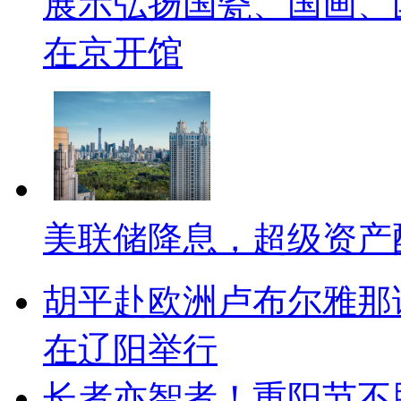
展示弘扬国瓷、国画、
在京开馆
美联储降息，超级资产
胡平赴欧洲卢布尔雅那
在辽阳举行
长者亦智者！重阳节不