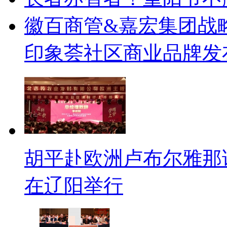
徽百商管&嘉宏集团战
印象荟社区商业品牌发
胡平赴欧洲卢布尔雅那
在辽阳举行