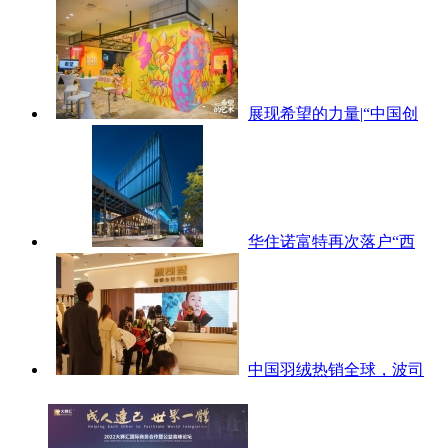
展现希望的力量|“中国创
华住诺富特再次落户“西
中国羽绒热销全球，波司