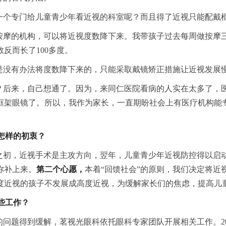
一个专门给儿童青少年看近视的科室呢？而且得了近视只能配戴
按摩的机构，可以将近视度数降下来。我带孩子过去每周做按摩
反而长了100多度。
是没有办法将度数降下来的，只能采取戴镜矫正措施让近视发展
？后来，自己想通了。因为，来同仁医院看病的人实在太多了，
框架眼镜了。所以，我作为家长，一直期盼社会上有医疗机构能
怎样的初衷？
之初，近视手术是主攻方向，翌年，儿童青少年近视防控得以启
弥补上来。
第二个心愿，
本着“回馈社会”的原则，我们决定将近
度近视的孩子不发展成高度近视，为缓解家长们的焦虑，提高儿
些工作？
问题得到缓解，茗视光眼科依托眼科专家团队开展相关工作。2