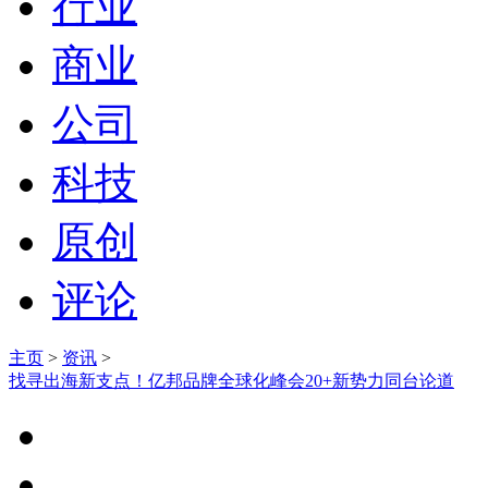
行业
商业
公司
科技
原创
评论
主页
>
资讯
>
找寻出海新支点！亿邦品牌全球化峰会20+新势力同台论道