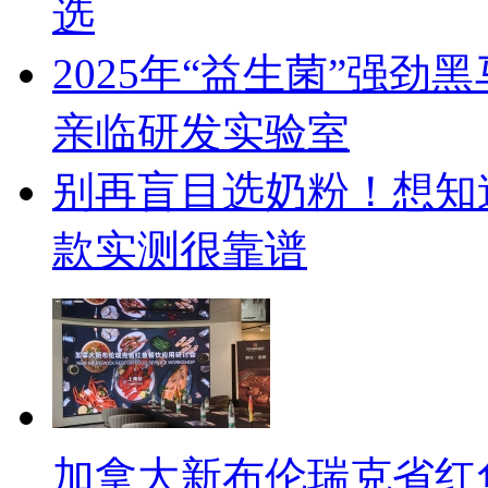
选
2025年“益生菌”强劲
亲临研发实验室
别再盲目选奶粉！想知
款实测很靠谱
加拿大新布伦瑞克省红