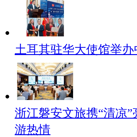
土耳其驻华大使馆举办
浙江磐安文旅携“清凉”
游热情