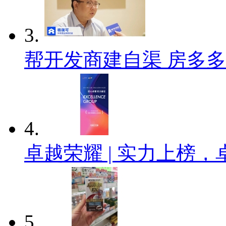
3.
帮开发商建自渠 房多
4.
卓越荣耀 | 实力上榜，
5.