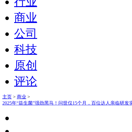
行业
商业
公司
科技
原创
评论
主页
>
商业
>
2025年“益生菌”强劲黑马！问世仅15个月，百位达人亲临研发