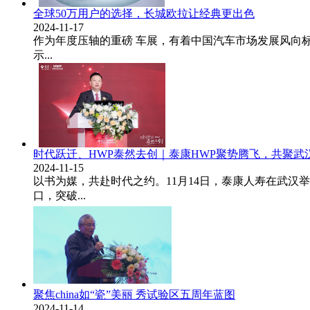
全球50万用户的选择，长城欧拉让经典更出色
2024-11-17
作为年度压轴的重磅 车展，有着中国汽车市场发展风向标
示...
时代跃迁、HWP泰然去创｜泰康HWP聚势腾飞，共聚武
2024-11-15
以书为媒，共赴时代之约。11月14日，泰康人寿在武汉
口，突破...
聚焦china如“瓷”美丽 秀试验区五周年蓝图
2024-11-14