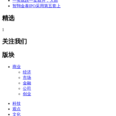
一买就跌一卖就升，大部
智翔金泰IPO采用第五套上
精选
1
关注我们
版块
商业
经济
市场
金融
公司
创业
科技
观点
文化