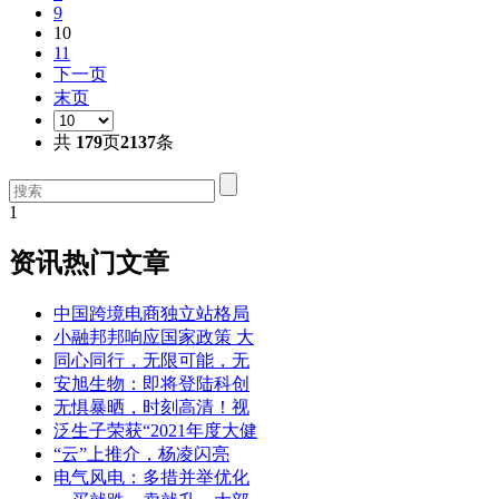
9
10
11
下一页
末页
共
179
页
2137
条
1
资讯热门文章
中国跨境电商独立站格局
小融邦邦响应国家政策 大
同心同行，无限可能，无
安旭生物：即将登陆科创
无惧暴晒，时刻高清！视
泛生子荣获“2021年度大健
“云”上推介，杨凌闪亮
电气风电：多措并举优化