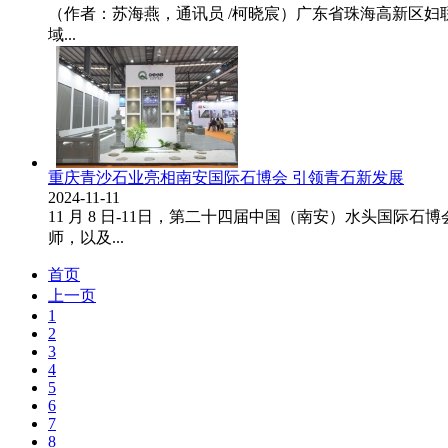
（作者：苏海燕，通讯员 /柯晓宸）广东省珠海高新区
域...
重庆青沙石业亮相南安国际石博会 引领青石新发展
2024-11-11
11 月 8 日-11日，第二十四届中国（南安）水头国
师，以及...
首页
上一页
1
2
3
4
5
6
7
8