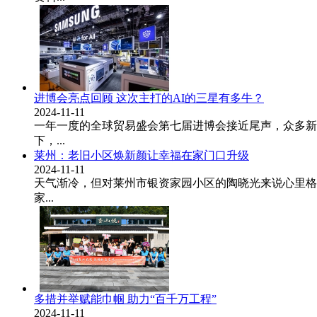
进博会亮点回顾 这次主打的AI的三星有多牛？
2024-11-11
一年一度的全球贸易盛会第七届进博会接近尾声，众多新
下，...
莱州：老旧小区焕新颜让幸福在家门口升级
2024-11-11
天气渐冷，但对莱州市银资家园小区的陶晓光来说心里格
家...
多措并举赋能巾帼 助力“百千万工程”
2024-11-11