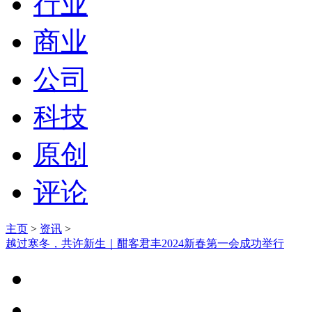
行业
商业
公司
科技
原创
评论
主页
>
资讯
>
越过寒冬，共许新生｜酣客君丰2024新春第一会成功举行