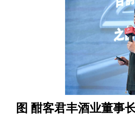
图 酣客君丰酒业董事