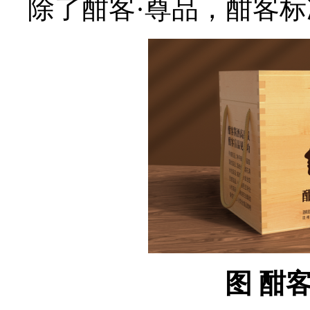
除了酣客·尊品，酣客标
图 酣客