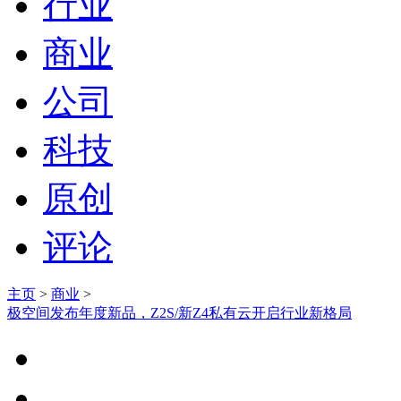
行业
商业
公司
科技
原创
评论
主页
>
商业
>
极空间发布年度新品，Z2S/新Z4私有云开启行业新格局