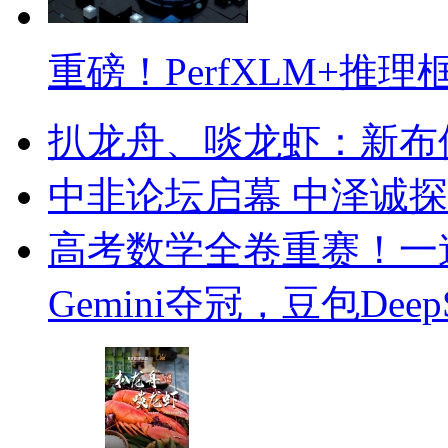
重磅！PerfXLM+推理
扒龙舟、啖龙虾：新布伦
中非论坛启幕 中泽诚
高考数学全卷重赛！一
Gemini夺冠，豆包Dee